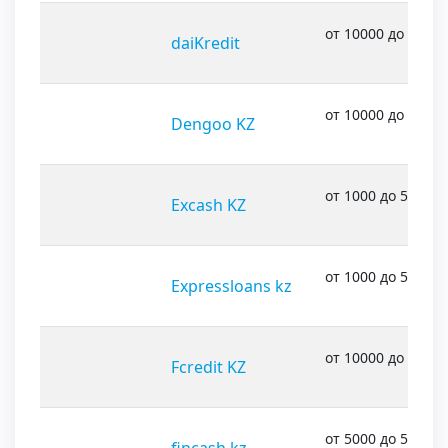
от 10000 до 20000
daiKredit
от 10000 до 20000
Dengoo KZ
от 1000 до 500000
Excash KZ
от 1000 до 500000
Expressloans kz
от 10000 до 18500
Fcredit KZ
от 5000 до 500000