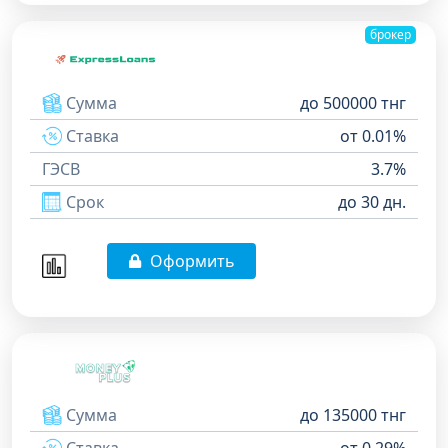
брокер
Сумма
до 500000 тнг
Ставка
от 0.01%
ГЭСВ
3.7%
Срок
до 30 дн.
Оформить
Сумма
до 135000 тнг