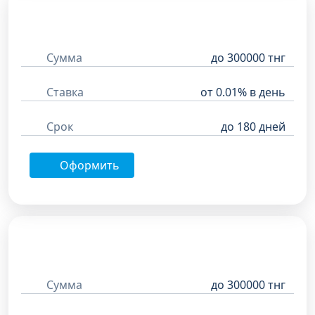
Сумма
до 300000 тнг
Ставка
от 0.01% в день
Срок
до 180 дней
Оформить
Сумма
до 300000 тнг