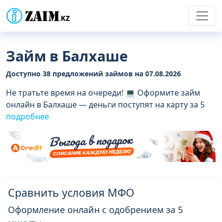
Займ в Балхаше
Доступно 38 предложений займов на 07.08.2026
Не тратьте время на очереди! 💻 Оформите займ
онлайн в Балхаше — деньги поступят на карту за 5
подробнее
Сравнить условия МФО
Оформление онлайн с одобрением за 5