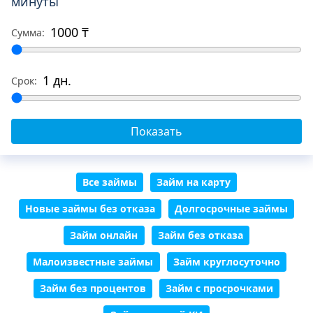
минуты
Сумма:
Срок:
Показать
Все займы
Займ на карту
Новые займы без отказа
Долгосрочные займы
Займ онлайн
Займ без отказа
Малоизвестные займы
Займ круглосуточно
Займ без процентов
Займ с просрочками