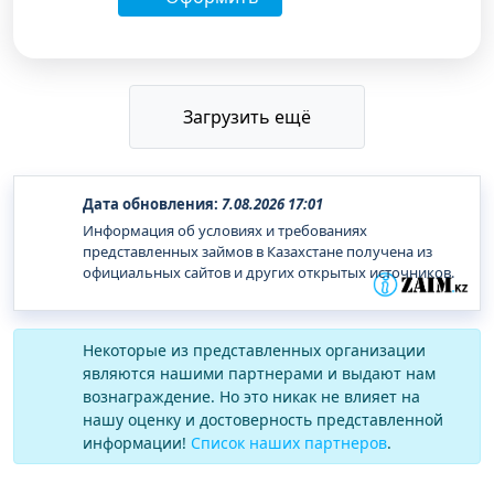
Загрузить ещё
Дата обновления:
7.08.2026 17:01
Информация об условиях и требованиях
представленных займов в Казахстане получена из
официальных сайтов и других открытых источников.
Некоторые из представленных организации
являются нашими партнерами и выдают нам
вознаграждение. Но это никак не влияет на
нашу оценку и достоверность представленной
информации!
Список наших партнеров
.