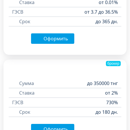
Ставка
от 0.01%
ГЭСВ
от 3.7 до 36.5%
Срок
до 365 дн.
Оформить
брокер
Сумма
до 350000 тнг
Ставка
от 2%
ГЭСВ
730%
Срок
до 180 дн.
Оформить