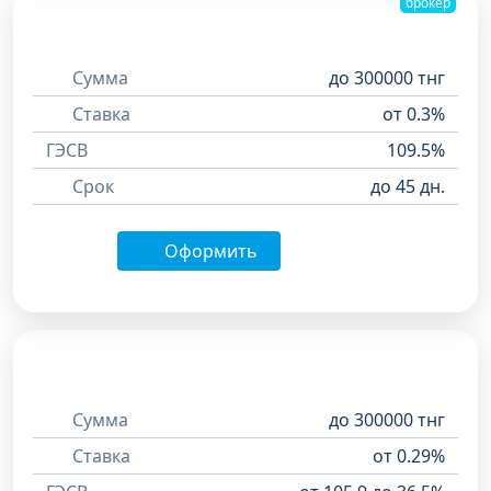
брокер
Сумма
до 300000 тнг
Ставка
от 0.3%
ГЭСВ
109.5%
Срок
до 45 дн.
Оформить
Сумма
до 300000 тнг
Ставка
от 0.29%