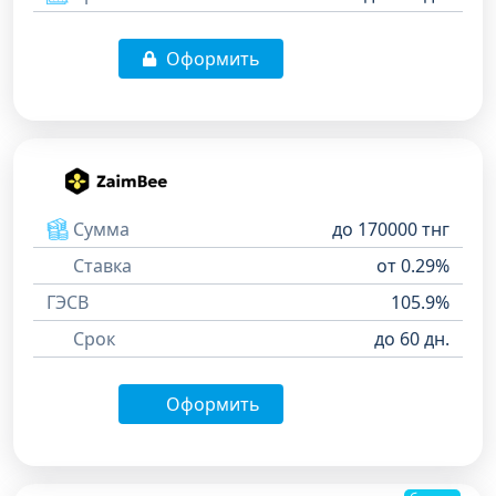
Оформить
Сумма
до 170000 тнг
Ставка
от 0.29%
ГЭСВ
105.9%
Срок
до 60 дн.
Оформить