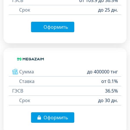
ГЭСВ
от 105.9 до 36.5%
Срок
до 25 дн.
Оформить
Сумма
до 400000 тнг
Ставка
от 0.1%
ГЭСВ
36.5%
Срок
до 30 дн.
Оформить