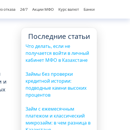
ез отказа
24/7
Акции МФО
Курс валют
Банки
Последние статьи
Что делать, если не
получается войти в личный
кабинет МФО в Казахстане
я
Займы без проверки
кредитной истории:
и и
подводные камни высоких
ых
процентов
Займ с ежемесячным
платежом и классический
микрозайм: в чем разница в
Казахстане