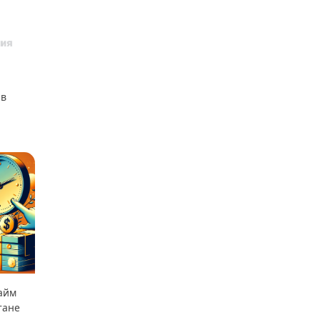
 в
айм
тане