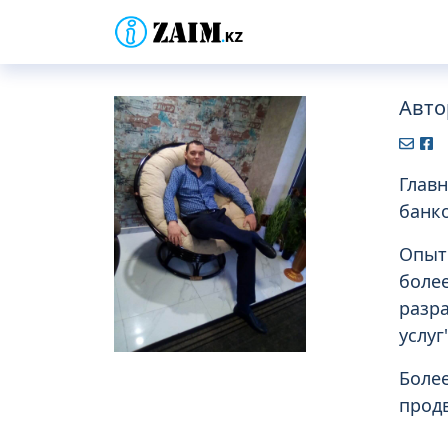
Авто
Главн
банко
Опыт 
более
разра
услуг
Более
прод