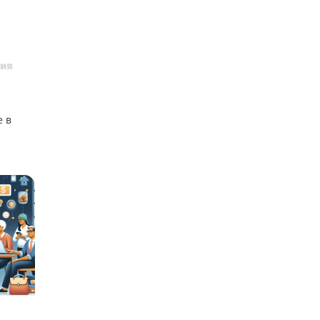
е в
в