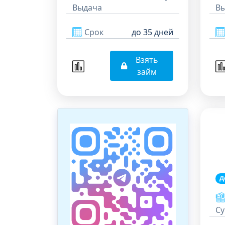
Выдача
В
Срок
до 35 дней
Взять
займ
Д
С