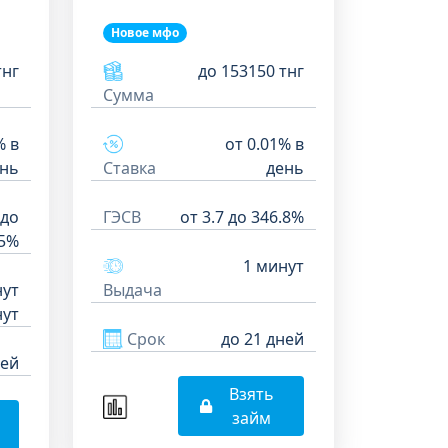
Новое мфо
тнг
до 153150 тнг
Сумма
% в
от 0.01% в
нь
Ставка
день
 до
ГЭСВ
от 3.7 до 346.8%
.5%
1 минут
нут
Выдача
ут
Срок
до 21 дней
ней
Взять
займ