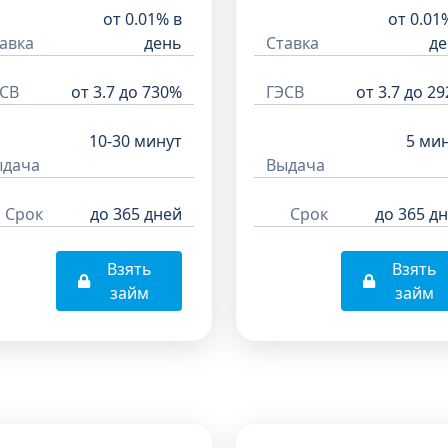
от 0.01% в
от 0.01
авка
день
Ставка
де
СВ
от 3.7 до 730%
ГЭСВ
от 3.7 до 2
10-30 минут
5 ми
ыдача
Выдача
Срок
до 365 дней
Срок
до 365 д
Взять
Взять
займ
займ