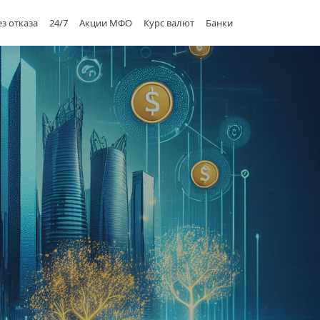
ез отказа
24/7
Акции МФО
Курс валют
Банки