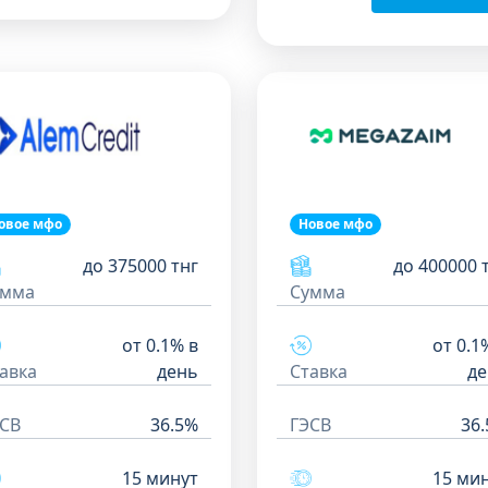
овое мфо
Новое мфо
до 375000 тнг
до 400000 
умма
Сумма
от 0.1% в
от 0.1
авка
день
Ставка
де
СВ
36.5%
ГЭСВ
36
15 минут
15 ми