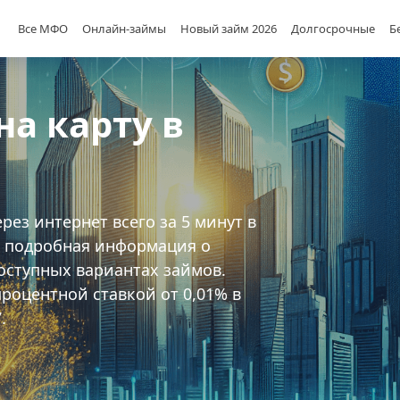
Все МФО
Онлайн-займы
Новый займ 2026
Долгосрочные
Б
а карту в
ез интернет всего за 5 минут в
на подробная информация о
ступных вариантах займов.
роцентной ставкой от 0,01% в
.