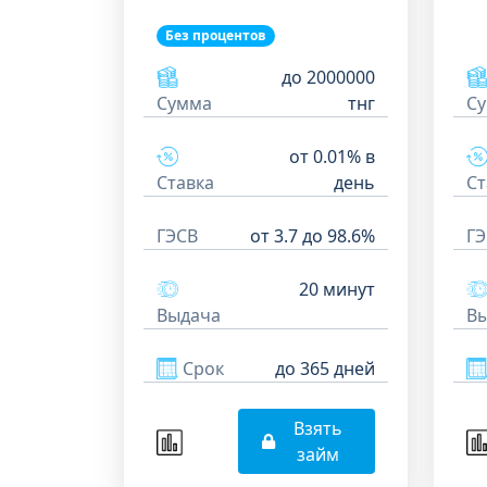
Без процентов
до 2000000
С
Сумма
тнг
от 0.01% в
Ст
Ставка
день
ГЭ
ГЭСВ
от 3.7 до 98.6%
20 минут
В
Выдача
Срок
до 365 дней
Взять
займ