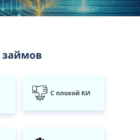
 займов
С плохой КИ