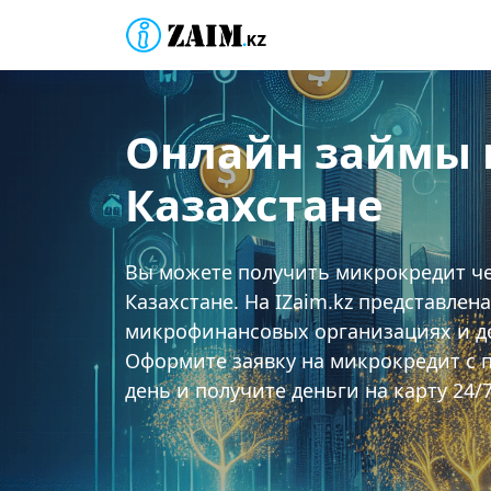
Онлайн займы н
Казахстане
Вы можете получить микрокредит чер
Казахстане. На IZaim.kz представле
микрофинансовых организациях и до
Оформите заявку на микрокредит с п
день и получите деньги на карту 24/7