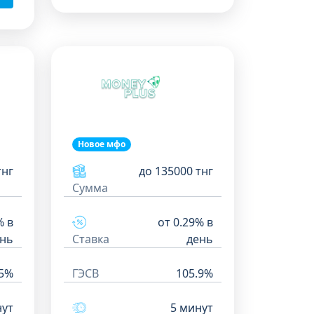
Новое мфо
тнг
до 135000 тнг
Сумма
% в
от 0.29% в
нь
Ставка
день
.5%
ГЭСВ
105.9%
нут
5 минут