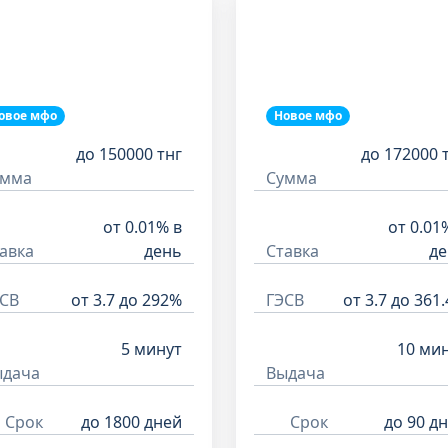
овое мфо
Новое мфо
до 150000 тнг
до 172000 
умма
Сумма
от 0.01% в
от 0.01
авка
день
Ставка
де
СВ
от 3.7 до 292%
ГЭСВ
от 3.7 до 361
5 минут
10 ми
ыдача
Выдача
Срок
до 1800 дней
Срок
до 90 д