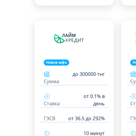
Новое мфо
Н
до 300000 тнг
Сумма
С
от 0.1% в
Ставка
день
Ст
ГЭСВ
от 36.5 до 292%
ГЭ
10 минут