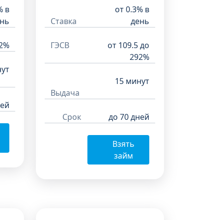
% в
от 0.3% в
нь
Ставка
день
92%
ГЭСВ
от 109.5 до
292%
нут
15 минут
Выдача
ней
Срок
до 70 дней
Взять
займ