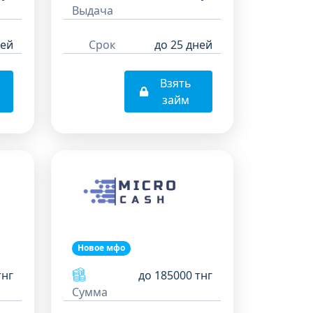
Выдача
ней
Срок
до 25 дней
Взять
займ
Новое мфо
тнг
до 185000 тнг
Сумма