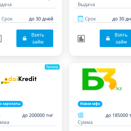
ыдача
Выдача
Срок
до 30 дней
Срок
до 30 д
Взять
Взять
займ
займ
брокер
о зарплаты
Новое мфо
до 200000 тнг
до 185000 
умма
Сумма