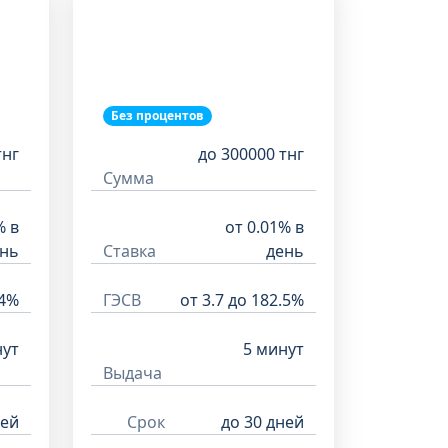
Без процентов
тнг
до 300000 тнг
Сумма
% в
от 0.01% в
нь
Ставка
день
.4%
ГЭСВ
от 3.7 до 182.5%
нут
5 минут
Выдача
ней
Срок
до 30 дней