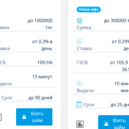
Новое мфо
до 1000000
до 300000 
умма
тнг
Сумма
от 0.3% в
от 0.29
авка
день
Ставка
де
СВ
109.5%
ГЭСВ
от 105.9
36
15 минут
ыдача
10 ми
Выдача
мин
Срок
до 90 дней
Срок
до 25 д
Взять
займ
Взять
займ