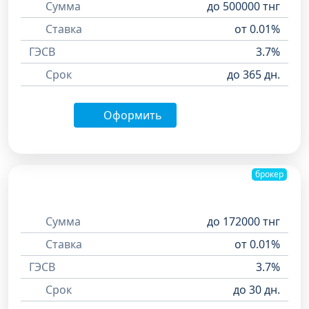
Сумма
до 500000 тнг
Ставка
от 0.01%
ГЭСВ
3.7%
Срок
до 365 дн.
Оформить
брокер
Сумма
до 172000 тнг
Ставка
от 0.01%
ГЭСВ
3.7%
Срок
до 30 дн.