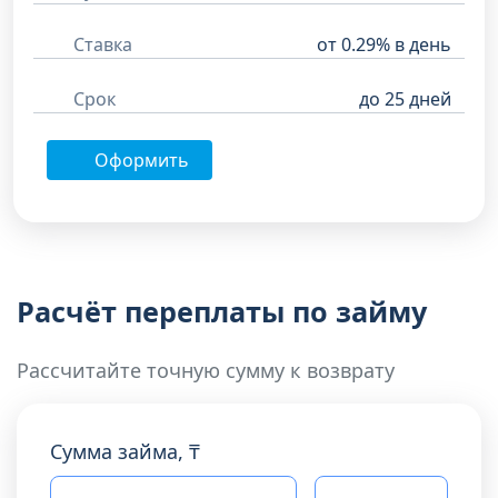
Ставка
от 0.29% в день
Срок
до 25 дней
Оформить
Расчёт переплаты по займу
Рассчитайте точную сумму к возврату
Сумма займа, ₸