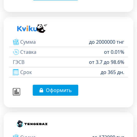
Сумма
до 2000000 тнг
Ставка
от 0.01%
ГЭСВ
от 3.7 до 98.6%
Срок
до 365 дн.
Оформить