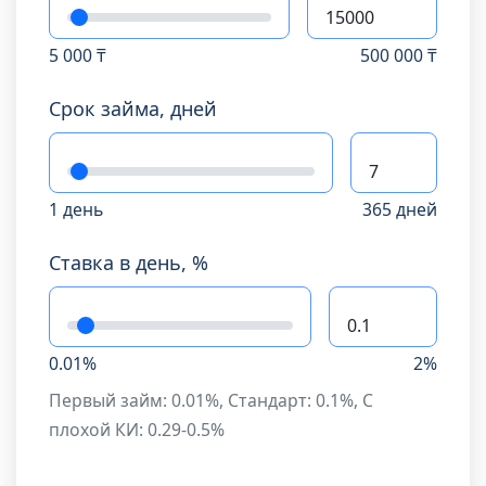
5 000 ₸
500 000 ₸
Срок займа, дней
1 день
365 дней
Ставка в день, %
0.01%
2%
Первый займ: 0.01%, Стандарт: 0.1%, С
плохой КИ: 0.29-0.5%