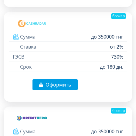
брокер
Сумма
до 350000 тнг
Ставка
от 2%
ГЭСВ
730%
Срок
до 180 дн.
Оформить
брокер
Сумма
до 350000 тнг