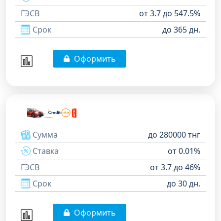
ГЭСВ
от 3.7 до 547.5%
Срок
до 365 дн.
Оформить
Сумма
до 280000 тнг
Ставка
от 0.01%
ГЭСВ
от 3.7 до 46%
Срок
до 30 дн.
Оформить