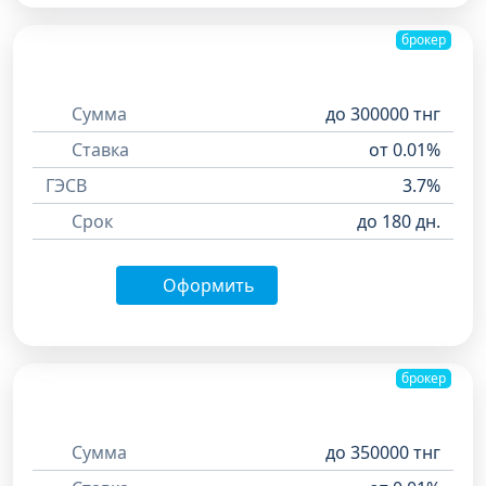
брокер
Сумма
до 300000 тнг
Ставка
от 0.01%
ГЭСВ
3.7%
Срок
до 180 дн.
Оформить
брокер
Сумма
до 350000 тнг