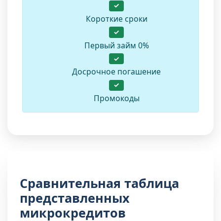
✓
Короткие сроки
✓
Первый займ 0%
✓
Досрочное погашение
✓
Промокоды
Сравнительная таблица
представленных
микрокредитов