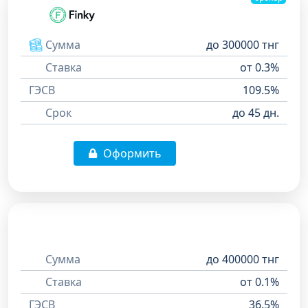
Сумма
до 300000 тнг
Ставка
от 0.3%
ГЭСВ
109.5%
Срок
до 45 дн.
Оформить
Сумма
до 400000 тнг
Ставка
от 0.1%
ГЭСВ
36.5%