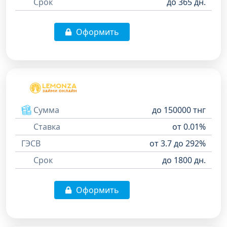
Срок
до 365 дн.
Оформить
Сумма
до 150000 тнг
Ставка
от 0.01%
ГЭСВ
от 3.7 до 292%
Срок
до 1800 дн.
Оформить