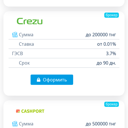
брокер
Сумма
до 200000 тнг
Ставка
от 0.01%
ГЭСВ
3.7%
Срок
до 90 дн.
Оформить
брокер
Сумма
до 500000 тнг