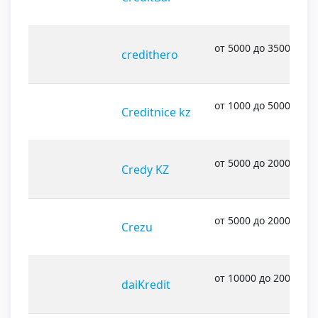
от 5000 до 350000 тнг
credithero
от 1000 до 500000 тнг
Creditnice kz
от 5000 до 200000 тнг
Credy KZ
от 5000 до 200000 тнг
Crezu
от 10000 до 200000 т
daiKredit