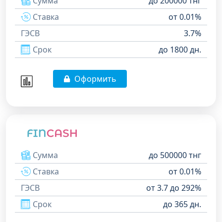
Сумма
до 200000 тнг
Ставка
от 0.01%
ГЭСВ
3.7%
Срок
до 1800 дн.
Оформить
Сумма
до 500000 тнг
Ставка
от 0.01%
ГЭСВ
от 3.7 до 292%
Срок
до 365 дн.