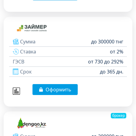
Сумма
до 300000 тнг
Ставка
от 2%
ГЭСВ
от 730 до 292%
Срок
до 365 дн.
Оформить
брокер