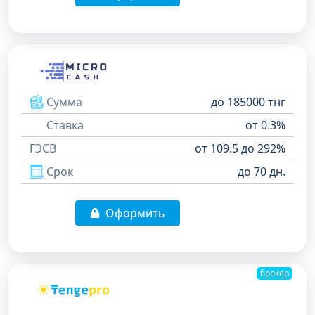
Сумма
до 185000 тнг
Ставка
от 0.3%
ГЭСВ
от 109.5 до 292%
Срок
до 70 дн.
Оформить
брокер