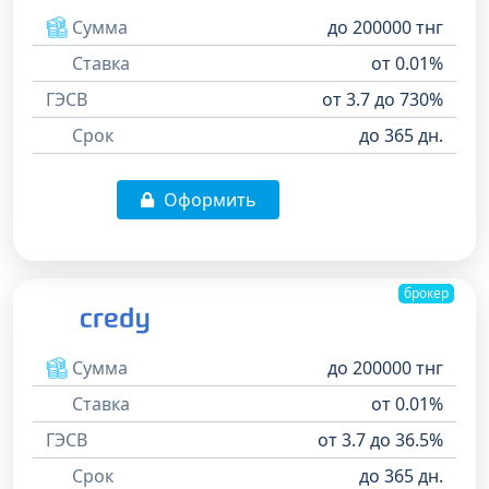
Сумма
до 200000 тнг
Ставка
от 0.01%
ГЭСВ
от 3.7 до 730%
Срок
до 365 дн.
Оформить
брокер
Сумма
до 200000 тнг
Ставка
от 0.01%
ГЭСВ
от 3.7 до 36.5%
Срок
до 365 дн.