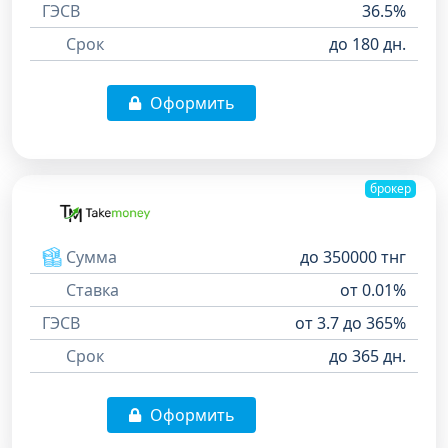
ГЭСВ
36.5%
Срок
до 180 дн.
Оформить
брокер
Сумма
до 350000 тнг
Ставка
от 0.01%
ГЭСВ
от 3.7 до 365%
Срок
до 365 дн.
Оформить