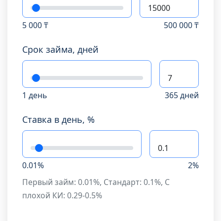
5 000 ₸
500 000 ₸
Срок займа, дней
1 день
365 дней
Ставка в день, %
0.01%
2%
Первый займ: 0.01%, Стандарт: 0.1%, С
плохой КИ: 0.29-0.5%