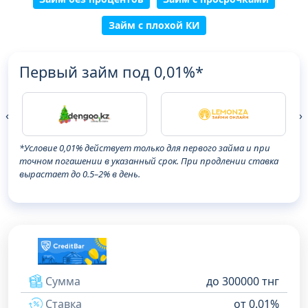
Займ с плохой КИ
Первый займ под 0,01%*
‹
›
*Условие 0,01% действует только для первого займа и при
точном погашении в указанный срок. При продлении ставка
вырастает до 0.5–2% в день.
Сумма
до 300000 тнг
Ставка
от 0.01%