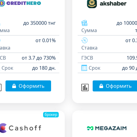
до 350000 тнг
до 1000
умма
Сумма
от 0.01%
от 0
авка
Ставка
СВ
от 3.7 до 730%
ГЭСВ
109
Срок
до 180 дн.
Срок
до 90 
Оформить
Оформить
брокер