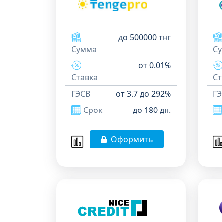
до 500000 тнг
Сумма
С
от 0.01%
Ставка
Ст
ГЭСВ
от 3.7 до 292%
ГЭ
Срок
до 180 дн.
Оформить