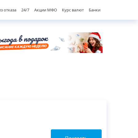
ез отказа
24/7
Акции МФО
Курс валют
Банки