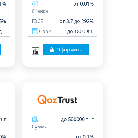
01%
от 0.01%
Ставка
.5%
ГЭСВ
от 3.7 до 292%
дн.
Срок
до 1800 дн.
Оформить
тнг
до 500000 тнг
Сумма
99%
от 0.1%