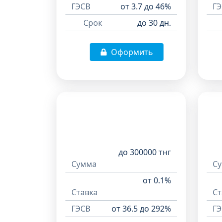
ГЭСВ
от 3.7 до 46%
ГЭ
Срок
до 30 дн.
Оформить
до 300000 тнг
Сумма
С
от 0.1%
Ставка
Ст
ГЭСВ
от 36.5 до 292%
ГЭ