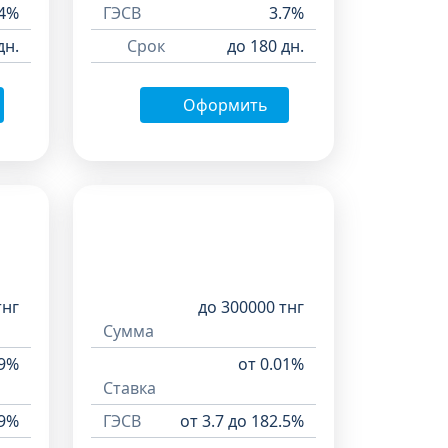
.4%
ГЭСВ
3.7%
дн.
Срок
до 180 дн.
Оформить
тнг
до 300000 тнг
Сумма
29%
от 0.01%
Ставка
.9%
ГЭСВ
от 3.7 до 182.5%