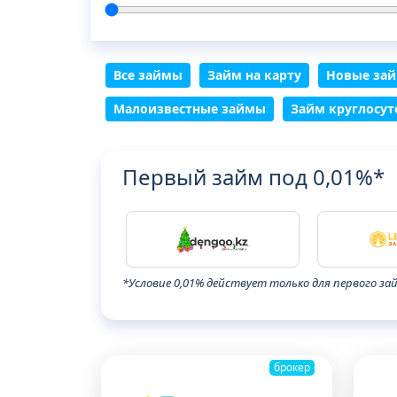
Все займы
Займ на карту
Новые зай
Малоизвестные займы
Займ круглосут
Первый займ под 0,01%*
*Условие 0,01% действует только для первого за
брокер