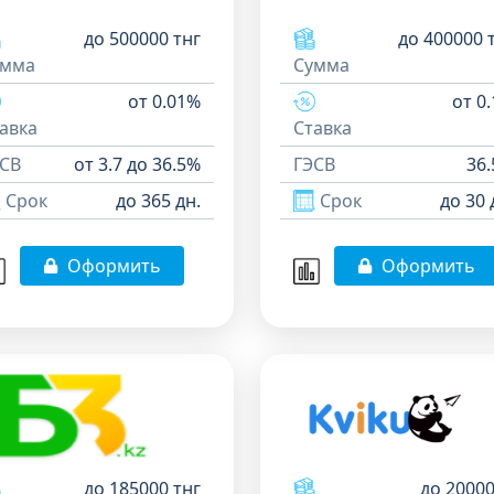
до 500000 тнг
до 400000 
умма
Сумма
от 0.01%
от 0
авка
Ставка
СВ
от 3.7 до 36.5%
ГЭСВ
36
Срок
до 365 дн.
Срок
до 30 
Оформить
Оформить
до 185000 тнг
до 2000