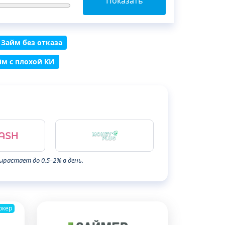
Показать
Займ без отказа
йм с плохой КИ
растает до 0.5–2% в день.
окер