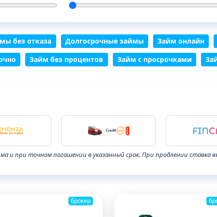
мы без отказа
Долгосрочные займы
Займ онлайн
очно
Займ без процентов
Займ с просрочками
За
йма и при точном погашении в указанный срок. При продлении ставка вы
брокер
бр