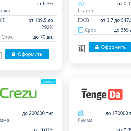
от 0.3%
от 0.
авка
Ставка
СВ
от 109.5 до
ГЭСВ
от 3.7 до 547
292%
Срок
до 365 
Срок
до 70 дн.
Оформить
Оформить
брокер
до 200000 тнг
до 170000 
умма
Сумма
от 0.01%
от 0.