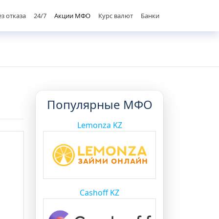
ез отказа
24/7
Акции МФО
Курс валют
Банки
Популярные МФО
Lemonza KZ
Cashoff KZ