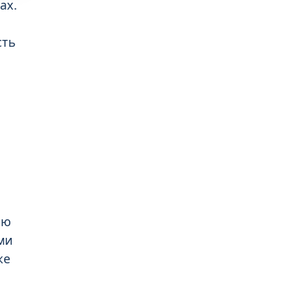
ах.
сть
лю
ми
же