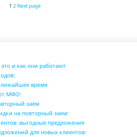
1
2
Next page
это и как они работают
одов:
 ближайшее время
от МФО:
повторный заем
идки на повторный заем:
иентов: выгодные предложения
дложений для новых клиентов: