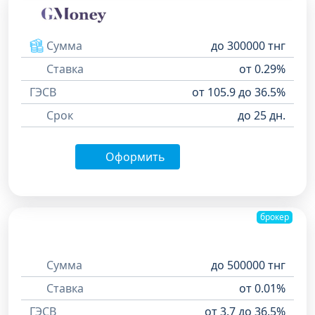
Сумма
до 300000 тнг
Ставка
от 0.29%
ГЭСВ
от 105.9 до 36.5%
Срок
до 25 дн.
Оформить
брокер
Сумма
до 500000 тнг
Ставка
от 0.01%
ГЭСВ
от 3.7 до 36.5%