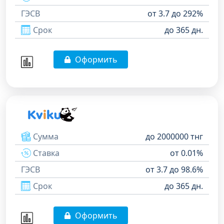
ГЭСВ
от 3.7 до 292%
Срок
до 365 дн.
Оформить
Сумма
до 2000000 тнг
Ставка
от 0.01%
ГЭСВ
от 3.7 до 98.6%
Срок
до 365 дн.
Оформить