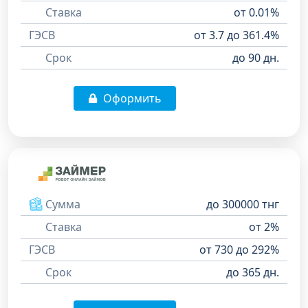
Ставка
от 0.01%
ГЭСВ
от 3.7 до 361.4%
Срок
до 90 дн.
Оформить
Сумма
до 300000 тнг
Ставка
от 2%
ГЭСВ
от 730 до 292%
Срок
до 365 дн.