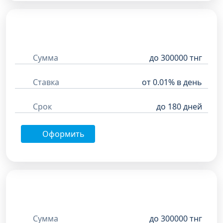
Сумма
до 300000 тнг
Ставка
от 0.01% в день
Срок
до 180 дней
Оформить
Сумма
до 300000 тнг