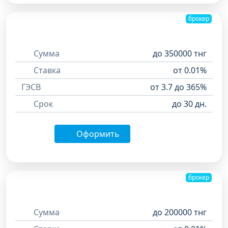
брокер
Сумма
до 350000 тнг
Ставка
от 0.01%
ГЭСВ
от 3.7 до 365%
Срок
до 30 дн.
Оформить
брокер
Сумма
до 200000 тнг