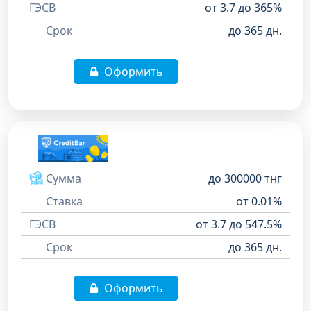
ГЭСВ
от 3.7 до 365%
Срок
до 365 дн.
Оформить
Сумма
до 300000 тнг
Ставка
от 0.01%
ГЭСВ
от 3.7 до 547.5%
Срок
до 365 дн.
Оформить