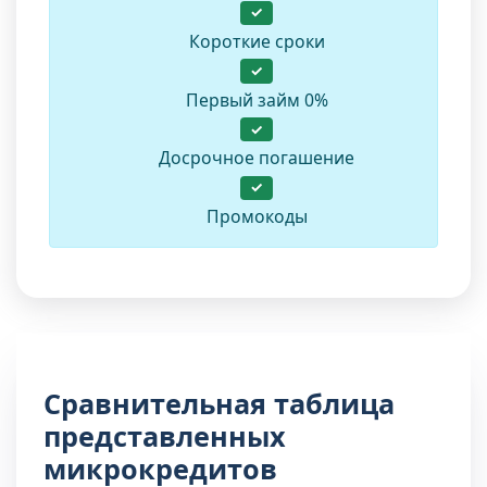
✓
Короткие сроки
✓
Первый займ 0%
✓
Досрочное погашение
✓
Промокоды
Сравнительная таблица
представленных
микрокредитов