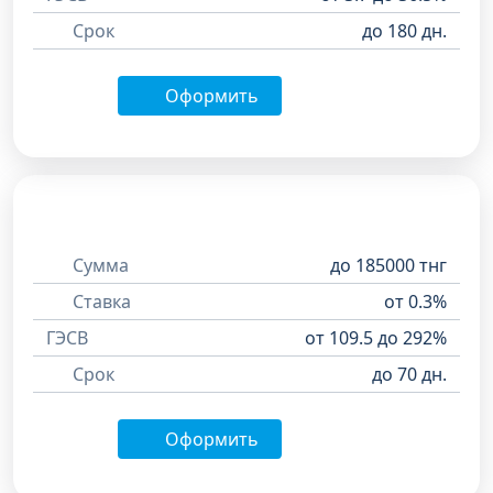
Срок
до 180 дн.
Оформить
Сумма
до 185000 тнг
Ставка
от 0.3%
ГЭСВ
от 109.5 до 292%
Срок
до 70 дн.
Оформить