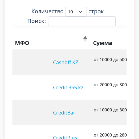
Количество
строк
Поиск:
МФО
Сумма
от 10000 до 500000 т
Cashoff KZ
от 20000 до 300000 т
Credit 365 kz
от 10000 до 300000 т
CreditBar
от 20000 до 280000 т
CreditPlus