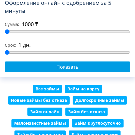
Оформление онлайн с одобрением за 5
минуты
Сумма:
Срок:
Показать
Все займы
Займ на карту
Новые займы без отказа
Долгосрочные займы
Займ онлайн
Займ без отказа
Малоизвестные займы
Займ круглосуточно
Займ без процентов
Займ с просрочками