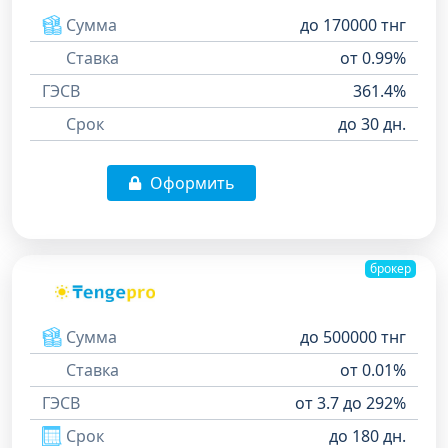
Сумма
до 170000 тнг
Ставка
от 0.99%
ГЭСВ
361.4%
Срок
до 30 дн.
Оформить
брокер
Сумма
до 500000 тнг
Ставка
от 0.01%
ГЭСВ
от 3.7 до 292%
Срок
до 180 дн.