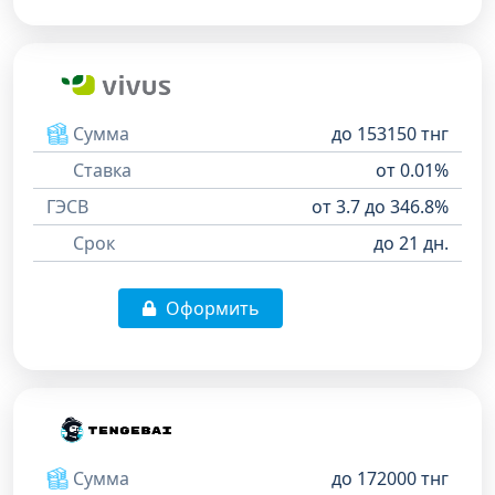
Сумма
до 153150 тнг
Ставка
от 0.01%
ГЭСВ
от 3.7 до 346.8%
Срок
до 21 дн.
Оформить
Сумма
до 172000 тнг