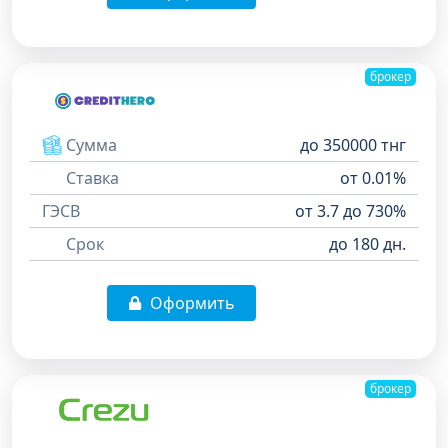
брокер
Сумма
до 350000 тнг
Ставка
от 0.01%
ГЭСВ
от 3.7 до 730%
Срок
до 180 дн.
Оформить
брокер