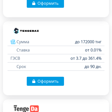
Оформить
Сумма
до 172000 тнг
Ставка
от 0.01%
ГЭСВ
от 3.7 до 361.4%
Срок
до 90 дн.
Оформить