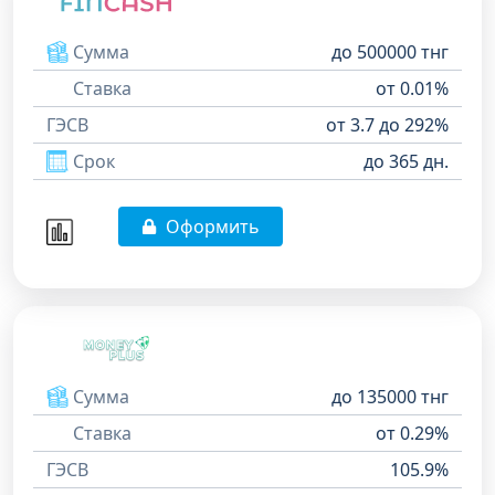
Сумма
до 500000 тнг
Ставка
от 0.01%
ГЭСВ
от 3.7 до 292%
Срок
до 365 дн.
Оформить
Сумма
до 135000 тнг
Ставка
от 0.29%
ГЭСВ
105.9%