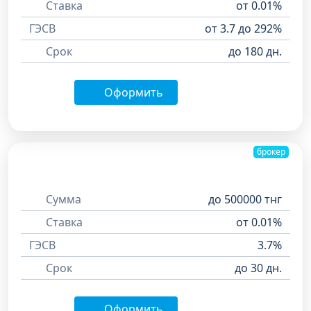
Ставка
от 0.01%
ГЭСВ
от 3.7 до 292%
Срок
до 180 дн.
Оформить
брокер
Сумма
до 500000 тнг
Ставка
от 0.01%
ГЭСВ
3.7%
Срок
до 30 дн.
Оформить