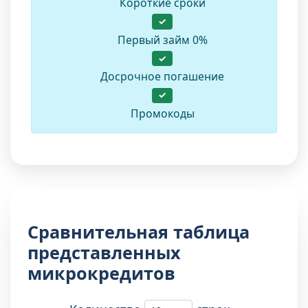
Короткие сроки
✓
Первый займ 0%
✓
Досрочное погашение
✓
Промокоды
Сравнительная таблица
представленных
микрокредитов