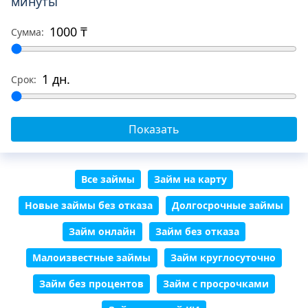
минуты
Сумма:
Срок:
Показать
Все займы
Займ на карту
Новые займы без отказа
Долгосрочные займы
Займ онлайн
Займ без отказа
Малоизвестные займы
Займ круглосуточно
Займ без процентов
Займ с просрочками