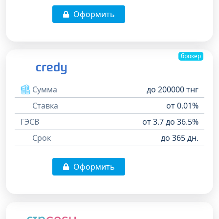
Оформить
брокер
Сумма
до 200000 тнг
Ставка
от 0.01%
ГЭСВ
от 3.7 до 36.5%
Срок
до 365 дн.
Оформить