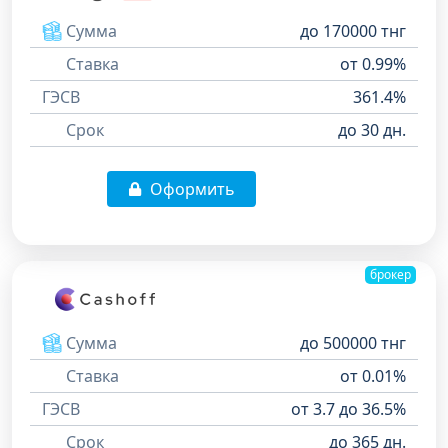
Сумма
до 170000 тнг
Ставка
от 0.99%
ГЭСВ
361.4%
Срок
до 30 дн.
Оформить
брокер
Сумма
до 500000 тнг
Ставка
от 0.01%
ГЭСВ
от 3.7 до 36.5%
Срок
до 365 дн.