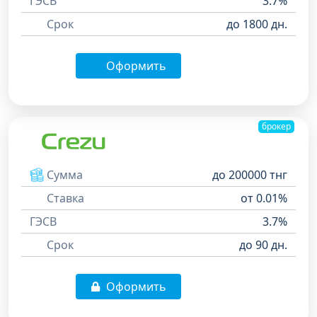
ГЭСВ
3.7%
Срок
до 1800 дн.
Оформить
брокер
Сумма
до 200000 тнг
Ставка
от 0.01%
ГЭСВ
3.7%
Срок
до 90 дн.
Оформить