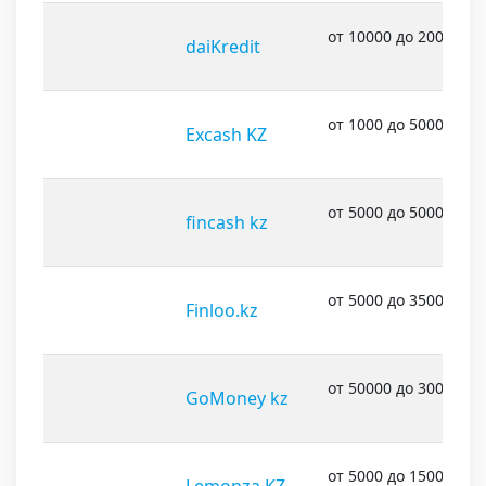
от 10000 до 200000 т
daiKredit
от 1000 до 500000 тнг
Excash KZ
от 5000 до 500000 тнг
fincash kz
от 5000 до 350000 тнг
Finloo.kz
от 50000 до 300000 т
GoMoney kz
от 5000 до 150000 тнг