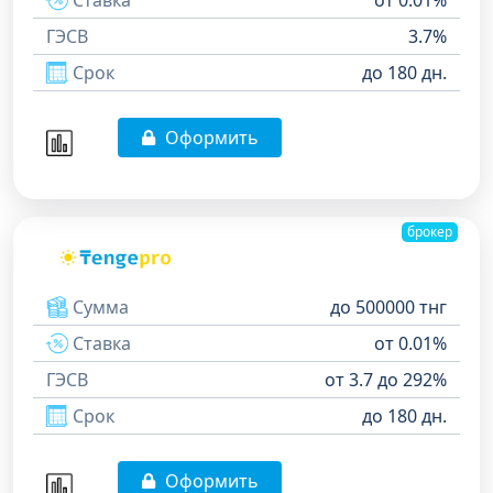
Ставка
от 0.01%
ГЭСВ
3.7%
Срок
до 180 дн.
Оформить
брокер
Сумма
до 500000 тнг
Ставка
от 0.01%
ГЭСВ
от 3.7 до 292%
Срок
до 180 дн.
Оформить