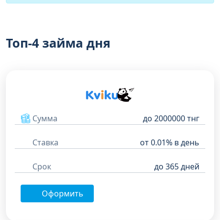
Топ-4 займа дня
Сумма
до 2000000 тнг
Ставка
от 0.01% в день
Срок
до 365 дней
Оформить