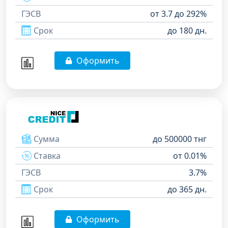
ГЭСВ
от 3.7 до 292%
Срок
до 180 дн.
Оформить
Сумма
до 500000 тнг
Ставка
от 0.01%
ГЭСВ
3.7%
Срок
до 365 дн.
Оформить