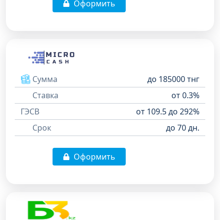
Оформить
Сумма
до 185000 тнг
Ставка
от 0.3%
ГЭСВ
от 109.5 до 292%
Срок
до 70 дн.
Оформить