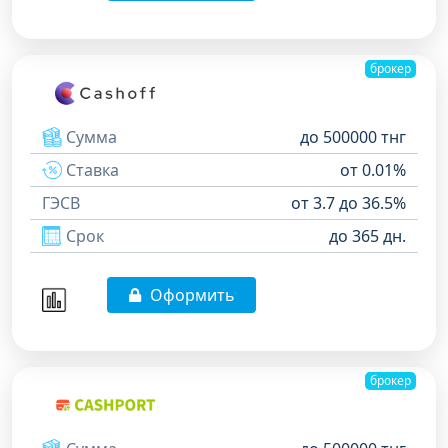
брокер
Сумма
до 500000 тнг
Ставка
от 0.01%
ГЭСВ
от 3.7 до 36.5%
Срок
до 365 дн.
Оформить
брокер