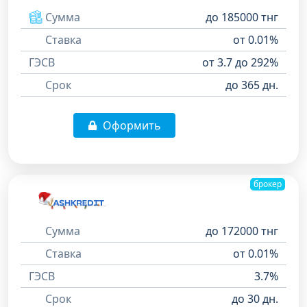
Сумма
до 185000 тнг
Ставка
от 0.01%
ГЭСВ
от 3.7 до 292%
Срок
до 365 дн.
Оформить
брокер
Сумма
до 172000 тнг
Ставка
от 0.01%
ГЭСВ
3.7%
Срок
до 30 дн.