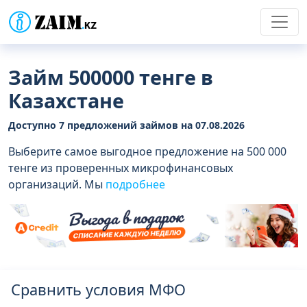
Займ 500000 тенге в
Казахстане
Доступно 7 предложений займов на 07.08.2026
Выберите самое выгодное предложение на 500 000
тенге из проверенных микрофинансовых
организаций. Мы
подробнее
Сравнить условия МФО