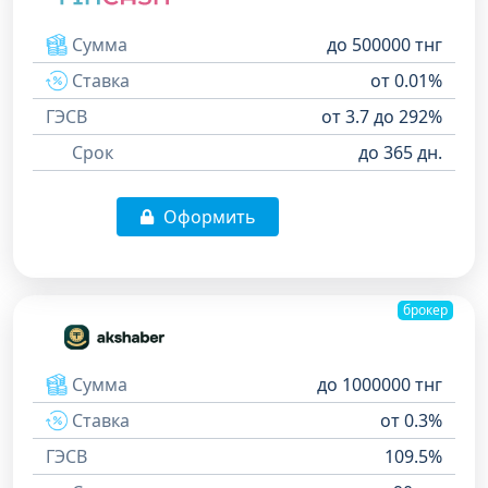
Сумма
до 500000 тнг
Ставка
от 0.01%
ГЭСВ
от 3.7 до 292%
Срок
до 365 дн.
Оформить
брокер
Сумма
до 1000000 тнг
Ставка
от 0.3%
ГЭСВ
109.5%