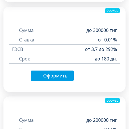
брокер
Сумма
до 300000 тнг
Ставка
от 0.01%
ГЭСВ
от 3.7 до 292%
Срок
до 180 дн.
Оформить
брокер
Сумма
до 200000 тнг