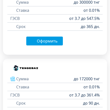
Сумма
до 300000 тнг
Ставка
от 0.01%
ГЭСВ
от 3.7 до 547.5%
Срок
до 365 дн.
Оформить
Сумма
до 172000 тнг
Ставка
от 0.01%
ГЭСВ
от 3.7 до 361.4%
Срок
до 90 дн.