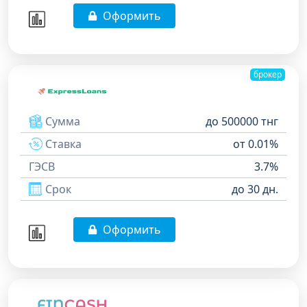
Оформить
брокер
Сумма
до 500000 тнг
Ставка
от 0.01%
ГЭСВ
3.7%
Срок
до 30 дн.
Оформить