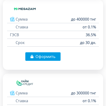
Сумма
до 400000 тнг
Ставка
от 0.1%
ГЭСВ
36.5%
Срок
до 30 дн.
Оформить
Сумма
до 300000 тнг
Ставка
от 0.1%