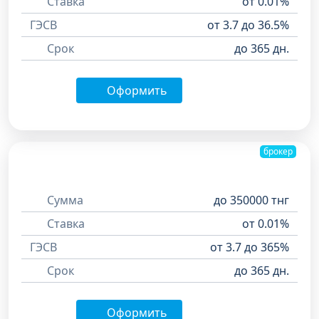
Ставка
от 0.01%
ГЭСВ
от 3.7 до 36.5%
Срок
до 365 дн.
Оформить
брокер
Сумма
до 350000 тнг
Ставка
от 0.01%
ГЭСВ
от 3.7 до 365%
Срок
до 365 дн.
Оформить