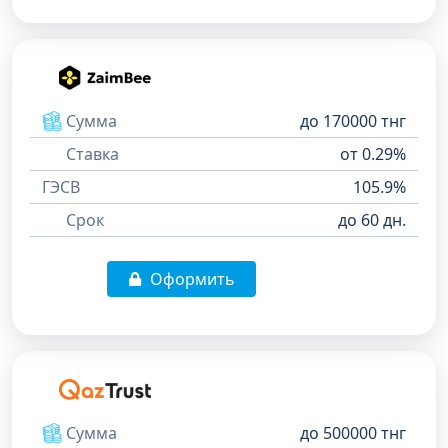
Сумма
до 170000 тнг
Ставка
от 0.29%
ГЭСВ
105.9%
Срок
до 60 дн.
Оформить
Сумма
до 500000 тнг