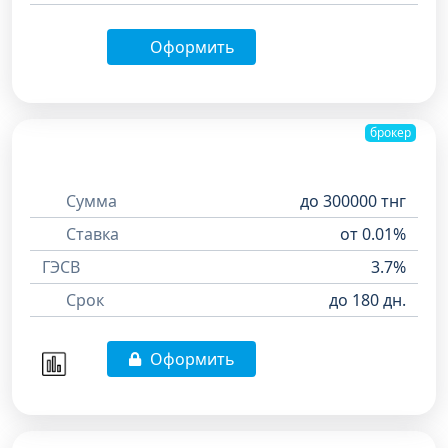
Оформить
брокер
Сумма
до 300000 тнг
Ставка
от 0.01%
ГЭСВ
3.7%
Срок
до 180 дн.
Оформить