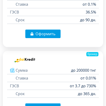
Ставка
от 0.1%
ГЭСВ
36.5%
Срок
до 90 дн.
Оформить
брокер
Сумма
до 200000 тнг
Ставка
от 0.01%
ГЭСВ
от 3.7 до 730%
Срок
до 365 дн.