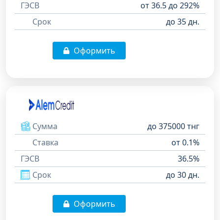
ГЭСВ
от 36.5 до 292%
Срок
до 35 дн.
Оформить
Сумма
до 375000 тнг
Ставка
от 0.1%
ГЭСВ
36.5%
Срок
до 30 дн.
Оформить