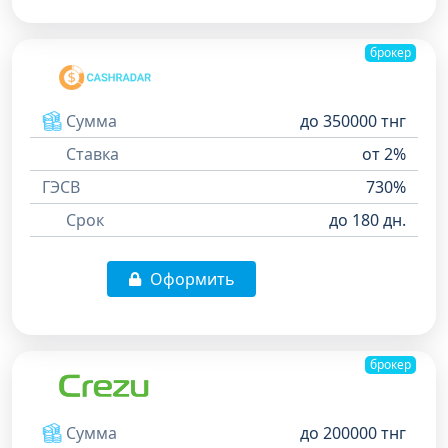
брокер
Сумма
до 350000 тнг
Ставка
от 2%
ГЭСВ
730%
Срок
до 180 дн.
Оформить
брокер
Сумма
до 200000 тнг