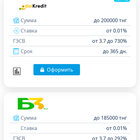
Сумма
до 200000 тнг
Ставка
от 0.01%
ГЭСВ
от 3.7 до 730%
Срок
до 365 дн.
Оформить
Сумма
до 185000 тнг
Ставка
от 0.01%
ГЭСВ
от 3.7 до 292%