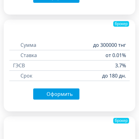
брокер
Сумма
до 300000 тнг
Ставка
от 0.01%
ГЭСВ
3.7%
Срок
до 180 дн.
Оформить
брокер