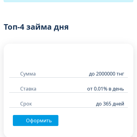
Топ-4 займа дня
Сумма
до 2000000 тнг
Ставка
от 0.01% в день
Срок
до 365 дней
Оформить