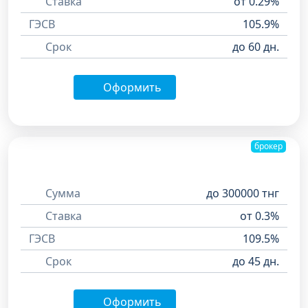
Ставка
от 0.29%
ГЭСВ
105.9%
Срок
до 60 дн.
Оформить
брокер
Сумма
до 300000 тнг
Ставка
от 0.3%
ГЭСВ
109.5%
Срок
до 45 дн.
Оформить