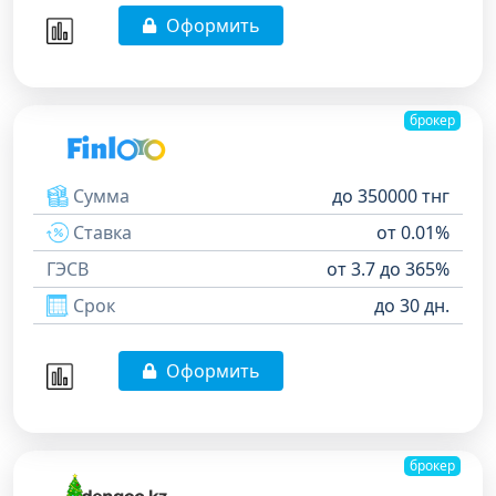
Оформить
брокер
Сумма
до 350000 тнг
Ставка
от 0.01%
ГЭСВ
от 3.7 до 365%
Срок
до 30 дн.
Оформить
брокер