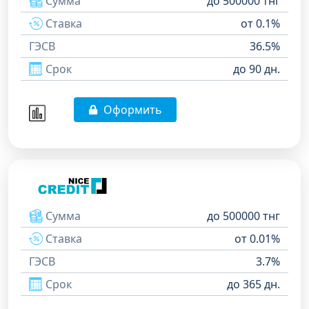
Сумма
до 500000 тнг
Ставка
от 0.1%
ГЭСВ
36.5%
Срок
до 90 дн.
Оформить
Сумма
до 500000 тнг
Ставка
от 0.01%
ГЭСВ
3.7%
Срок
до 365 дн.