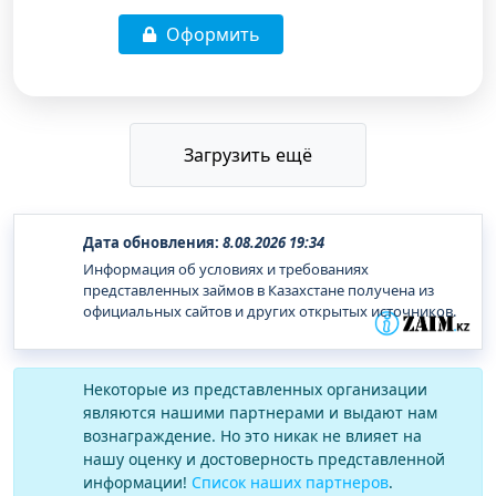
Оформить
Загрузить ещё
Дата обновления:
8.08.2026 19:34
Информация об условиях и требованиях
представленных займов в Казахстане получена из
официальных сайтов и других открытых источников.
Некоторые из представленных организации
являются нашими партнерами и выдают нам
вознаграждение. Но это никак не влияет на
нашу оценку и достоверность представленной
информации!
Список наших партнеров
.