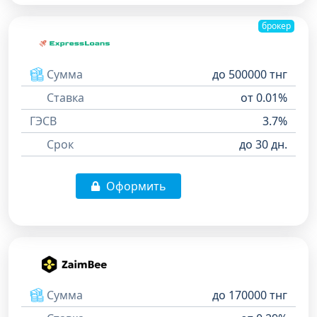
брокер
Сумма
до 500000 тнг
Ставка
от 0.01%
ГЭСВ
3.7%
Срок
до 30 дн.
Оформить
Сумма
до 170000 тнг