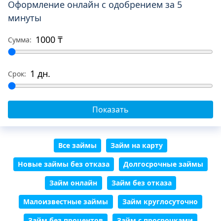
Оформление онлайн с одобрением за 5
минуты
Сумма:
Срок:
Показать
Все займы
Займ на карту
Новые займы без отказа
Долгосрочные займы
Займ онлайн
Займ без отказа
Малоизвестные займы
Займ круглосуточно
Займ без процентов
Займ с просрочками