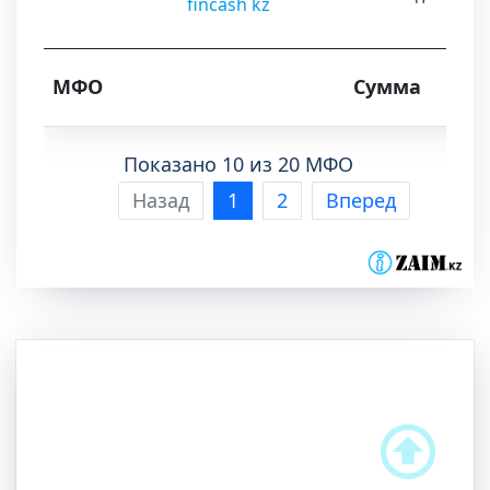
fincash kz
МФО
Сумма
Показано 10 из 20 МФО
Назад
1
2
Вперед