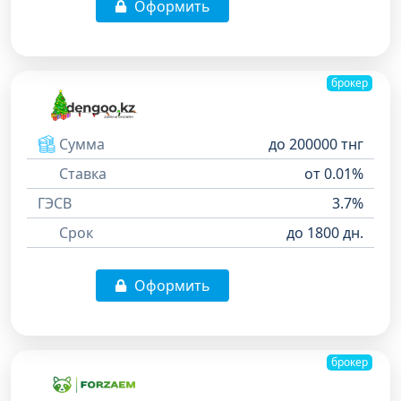
Оформить
брокер
Сумма
до 200000 тнг
Ставка
от 0.01%
ГЭСВ
3.7%
Срок
до 1800 дн.
Оформить
брокер