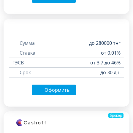
Сумма
до 280000 тнг
Ставка
от 0.01%
ГЭСВ
от 3.7 до 46%
Срок
до 30 дн.
Оформить
брокер