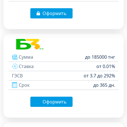
Оформить
Сумма
до 185000 тнг
Ставка
от 0.01%
ГЭСВ
от 3.7 до 292%
Срок
до 365 дн.
Оформить