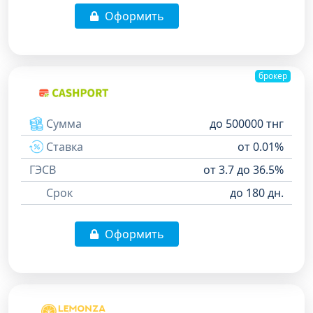
Оформить
брокер
Сумма
до 500000 тнг
Ставка
от 0.01%
ГЭСВ
от 3.7 до 36.5%
Срок
до 180 дн.
Оформить