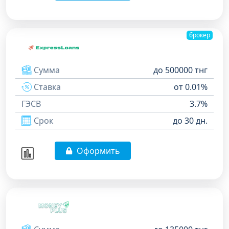
брокер
Сумма
до 500000 тнг
Ставка
от 0.01%
ГЭСВ
3.7%
Срок
до 30 дн.
Оформить