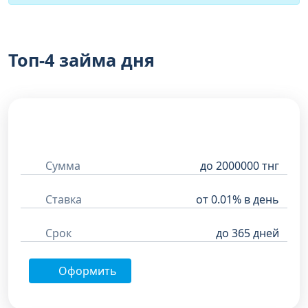
Топ-4 займа дня
Сумма
до 2000000 тнг
Ставка
от 0.01% в день
Срок
до 365 дней
Оформить