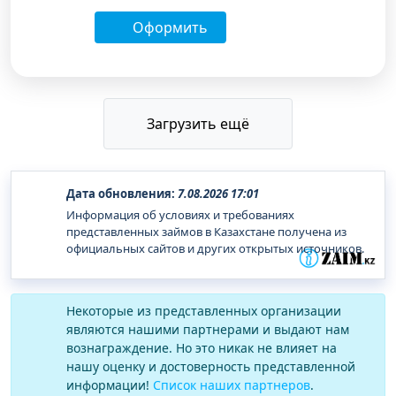
Оформить
Загрузить ещё
Дата обновления:
7.08.2026 17:01
Информация об условиях и требованиях
представленных займов в Казахстане получена из
официальных сайтов и других открытых источников.
Некоторые из представленных организации
являются нашими партнерами и выдают нам
вознаграждение. Но это никак не влияет на
нашу оценку и достоверность представленной
информации!
Список наших партнеров
.