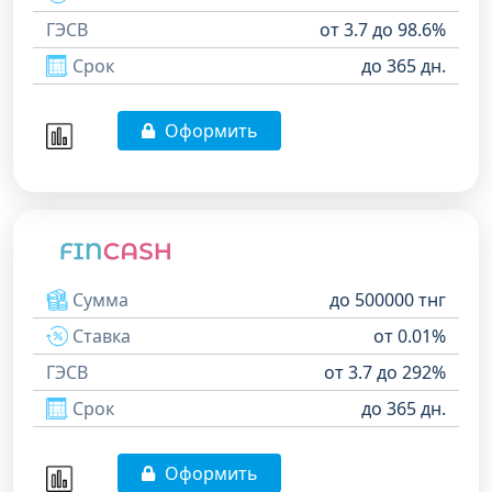
ГЭСВ
от 3.7 до 98.6%
Срок
до 365 дн.
Оформить
Сумма
до 500000 тнг
Ставка
от 0.01%
ГЭСВ
от 3.7 до 292%
Срок
до 365 дн.
Оформить