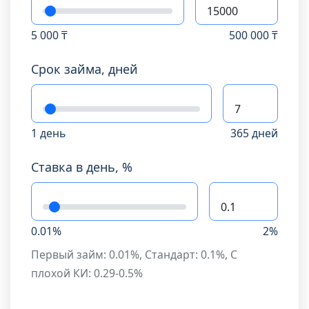
5 000 ₸
500 000 ₸
Срок займа, дней
1 день
365 дней
Ставка в день, %
0.01%
2%
Первый займ: 0.01%, Стандарт: 0.1%, С
плохой КИ: 0.29-0.5%