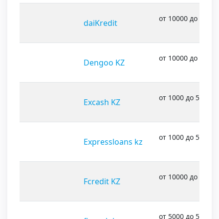
от 10000 до 20000
daiKredit
от 10000 до 20000
Dengoo KZ
от 1000 до 500000
Excash KZ
от 1000 до 500000
Expressloans kz
от 10000 до 18500
Fcredit KZ
от 5000 до 500000