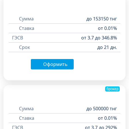
Сумма
до 153150 тнг
Ставка
от 0.01%
ГЭСВ
от 3.7 до 346.8%
Срок
до 21 дн.
Оформить
брокер
Сумма
до 500000 тнг
Ставка
от 0.01%
ГЭСВ
от 3.7 до 292%