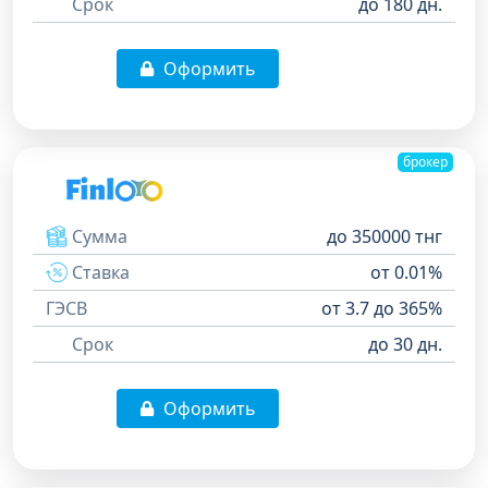
Срок
до 180 дн.
Оформить
брокер
Сумма
до 350000 тнг
Ставка
от 0.01%
ГЭСВ
от 3.7 до 365%
Срок
до 30 дн.
Оформить