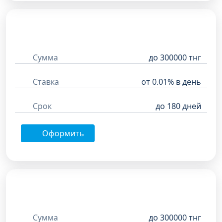
Сумма
до 300000 тнг
Ставка
от 0.01% в день
Срок
до 180 дней
Оформить
Сумма
до 300000 тнг