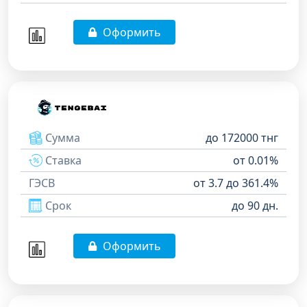
Оформить
Сумма
до 172000 тнг
Ставка
от 0.01%
ГЭСВ
от 3.7 до 361.4%
Срок
до 90 дн.
Оформить