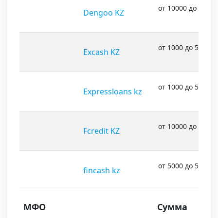
от 10000 до 20000
Dengoo KZ
от 1000 до 500000
Excash KZ
от 1000 до 500000
Expressloans kz
от 10000 до 18500
Fcredit KZ
от 5000 до 500000
fincash kz
МФО
Сумма