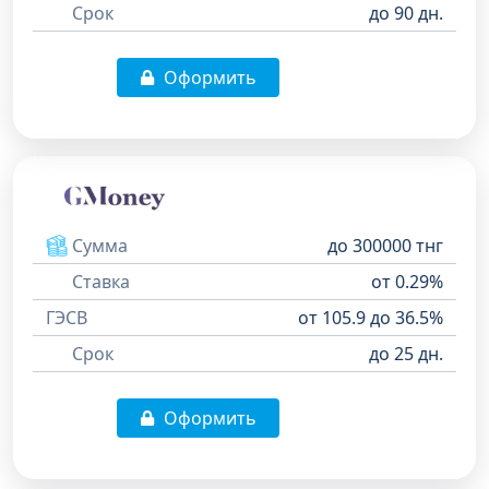
Срок
до 90 дн.
Оформить
Сумма
до 300000 тнг
Ставка
от 0.29%
ГЭСВ
от 105.9 до 36.5%
Срок
до 25 дн.
Оформить