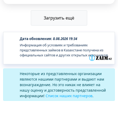
Загрузить ещё
Дата обновления:
8.08.2026 19:34
Информация об условиях и требованиях
представленных займов в Казахстане получена из
официальных сайтов и других открытых источников.
Некоторые из представленных организации
являются нашими партнерами и выдают нам
вознаграждение. Но это никак не влияет на
нашу оценку и достоверность представленной
информации!
Список наших партнеров
.