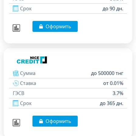
Срок
до 90 дн.
Оформить
Сумма
до 500000 тнг
Ставка
от 0.01%
ГЭСВ
3.7%
Срок
до 365 дн.
Оформить