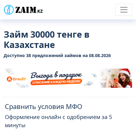
Займ 30000 тенге в
Казахстане
Доступно 38 предложений займов на 08.08.2026
Сравнить условия МФО
Оформление онлайн с одобрением за 5
минуты