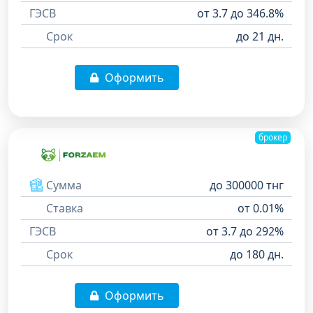
ГЭСВ
от 3.7 до 346.8%
Срок
до 21 дн.
Оформить
брокер
Сумма
до 300000 тнг
Ставка
от 0.01%
ГЭСВ
от 3.7 до 292%
Срок
до 180 дн.
Оформить