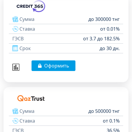
Сумма
до 300000 тнг
Ставка
от 0.01%
ГЭСВ
от 3.7 до 182.5%
Срок
до 30 дн.
Оформить
Сумма
до 500000 тнг
Ставка
от 0.1%
ГЭСВ
36.5%