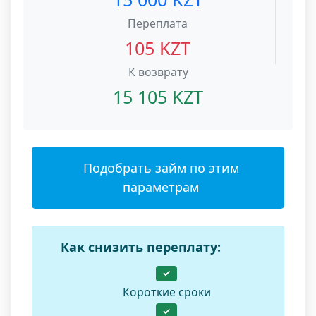
Переплата
105 KZT
К возврату
15 105 KZT
Подобрать займ по этим
параметрам
Как снизить переплату:
✓
Короткие сроки
✓