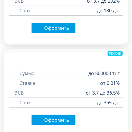
ГЭСВ
от 3.7 до 292%
Срок
до 180 дн.
Оформить
брокер
Сумма
до 500000 тнг
Ставка
от 0.01%
ГЭСВ
от 3.7 до 36.5%
Срок
до 365 дн.
Оформить