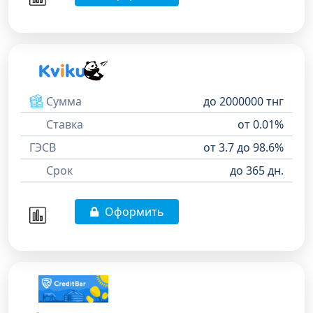
Сумма
до 2000000 тнг
Ставка
от 0.01%
ГЭСВ
от 3.7 до 98.6%
Срок
до 365 дн.
Оформить