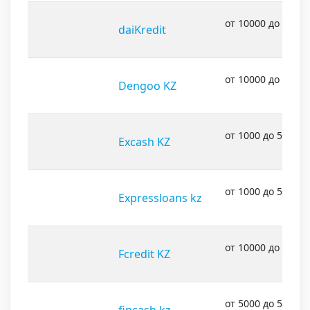
от 10000 до 20000
daiKredit
от 10000 до 20000
Dengoo KZ
от 1000 до 500000
Excash KZ
от 1000 до 500000
Expressloans kz
от 10000 до 18500
Fcredit KZ
от 5000 до 500000