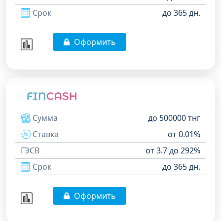
Срок
до 365 дн.
Оформить
Сумма
до 500000 тнг
Ставка
от 0.01%
ГЭСВ
от 3.7 до 292%
Срок
до 365 дн.
Оформить