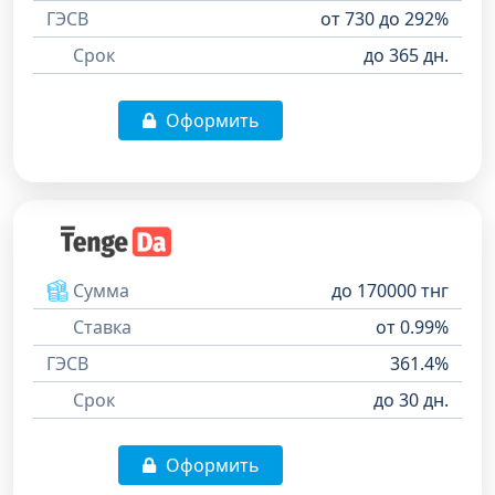
ГЭСВ
от 730 до 292%
Срок
до 365 дн.
Оформить
Сумма
до 170000 тнг
Ставка
от 0.99%
ГЭСВ
361.4%
Срок
до 30 дн.
Оформить