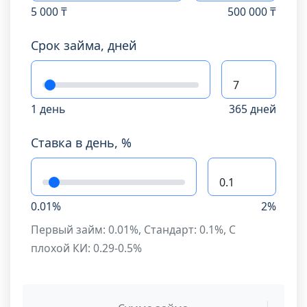
5 000 ₸
500 000 ₸
Срок займа, дней
1 день
365 дней
Ставка в день, %
0.01%
2%
Первый займ: 0.01%, Стандарт: 0.1%, С
плохой КИ: 0.29-0.5%