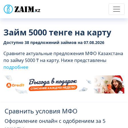
Займ 5000 тенге на карту
Доступно 38 предложений займов на 07.08.2026
Сравните актуальные предложения МФО Казахстана
по займу 5000 ₸ на карту. Ниже представлены
подробнее
Сравнить условия МФО
Оформление онлайн с одобрением за 5