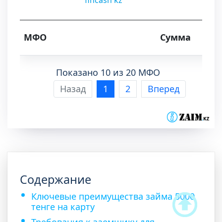
fincash kz
МФО
Сумма
Показано 10 из 20 МФО
Назад
1
2
Вперед
Содержание
Ключевые преимущества займа 5000
тенге на карту