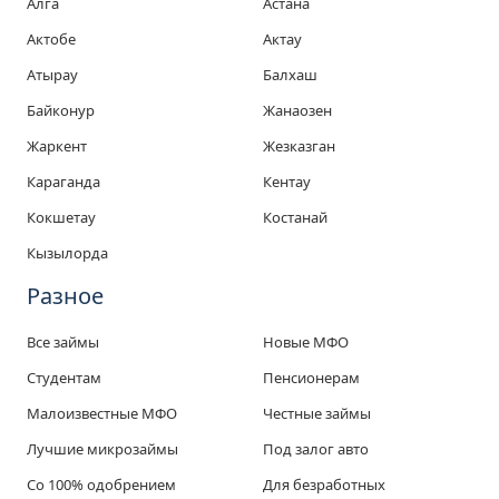
Алга
Астана
Актобе
Актау
Атырау
Балхаш
Байконур
Жанаозен
Жаркент
Жезказган
Караганда
Кентау
Кокшетау
Костанай
Кызылорда
Разное
Все займы
Новые МФО
Студентам
Пенсионерам
Малоизвестные МФО
Честные займы
Лучшие микрозаймы
Под залог авто
Со 100% одобрением
Для безработных