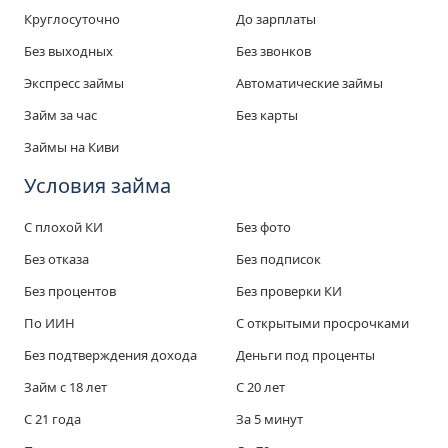
Круглосуточно
До зарплаты
Без выходных
Без звонков
Экспресс займы
Автоматические займы
Займ за час
Без карты
Займы на Киви
Условия займа
С плохой КИ
Без фото
Без отказа
Без подписок
Без процентов
Без проверки КИ
По ИИН
С открытыми просрочками
Без подтверждения дохода
Деньги под проценты
Займ с 18 лет
C 20 лет
C 21 года
За 5 минут