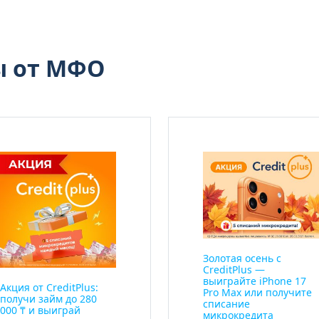
ы от МФО
Золотая осень с
CreditPlus —
выиграйте iPhone 17
Акция от CreditPlus:
Pro Max или получите
получи займ до 280
списание
000 ₸ и выиграй
микрокредита