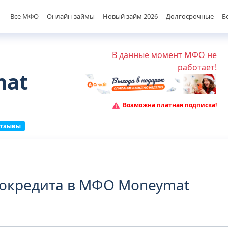
Все МФО
Онлайн-займы
Новый займ 2026
Долгосрочные
Б
В данные момент МФО не
работает!
mat
Возможна платная подписка!
отзывы
окредита в МФО Moneymat