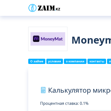
Money
О займе
условия
о компании
контакты
Калькулятор микр
Процентная ставка: 0.1%