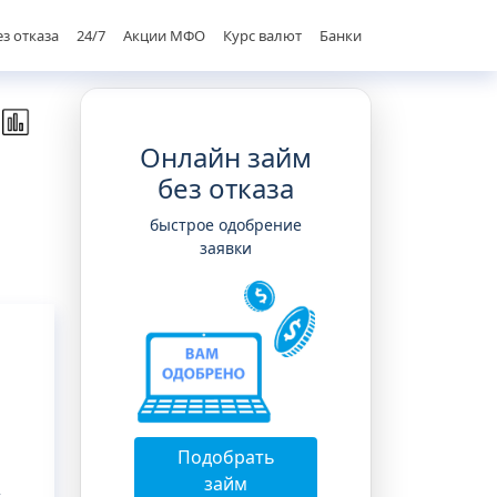
ез отказа
24/7
Акции МФО
Курс валют
Банки
Онлайн займ
без отказа
быстрое одобрение
заявки
Подобрать
займ