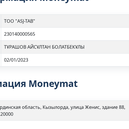
ТОО "ASJ-TAB"
230140000565
ТҰРАШОВ АЙСҰЛТАН БОЛАТБЕКҰЛЫ
02/01/2023
мация Moneymat
рдинская область, Кызылорда, улица Женис, здание 88,
120000