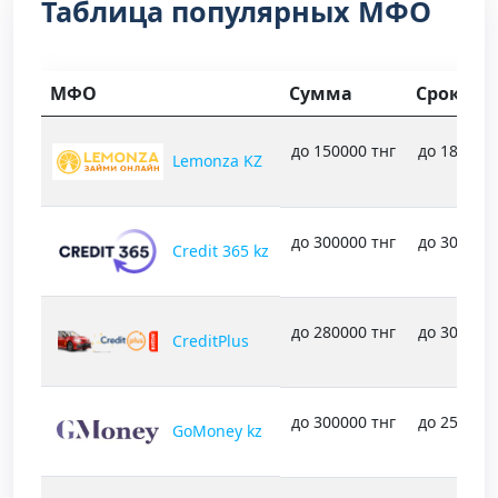
Таблица популярных МФО
МФО
Сумма
Срок
до 150000 тнг
до 1800 д
Lemonza KZ
до 300000 тнг
до 30 дне
Credit 365 kz
до 280000 тнг
до 30 дне
CreditPlus
до 300000 тнг
до 25 дне
GoMoney kz