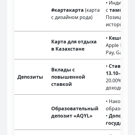
• Индивиду
#картакарта
(карта
с
тамгой (г
с дизайном рода)
Позициониру
историей и 
•
Кешбэк 7
Карта для отдыха
Apple Pay, 
в Казахстане
Pay, Garmin 
•
Ставка во
Вклады с
13.10–18.40
Депозиты
повышенной
20.00%). Ак
ставкой
доходности.
• Накопител
Образовательный
образования
депозит «AQYL»
•
Дополнит
государств