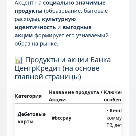
Акцент на
социально значимые
продукты
(образование, бытовые
расходы),
культурную
идентичность
и
выгодные
акции
формирует его узнаваемый
образ на рынке.
📊 Продукты и акции Банка
ЦентрКредит (на основе
главной страницы)
Название продукта /
Ключевые у
Категория
Акции
особенност
•
Кешбэк 1
Дебетовые
#bccpay
коммунальны
карты
ТВ, детского