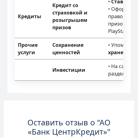
•
Ставка от
Кредит со
• Оформлени
страховкой и
Кредиты
право на уч
розыгрышем
призов (Appl
призов
PlayStation 5
Прочие
Сохранение
• Упоминает
услуги
ценностей
хранения
.
• На сайте е
Инвестиции
раздел
«
bcc
Оставить отзыв о "АО
«Банк ЦентрКредит»"